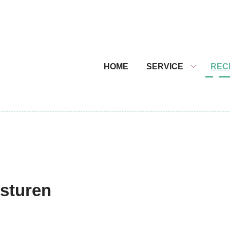
nu
HOME
SERVICE
REC
Service
submenu
rsturen