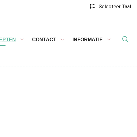
Selecteer Taal
EPTEN
CONTACT
INFORMATIE
Recepten
Contact
Informatie
submenu
submenu
submenu