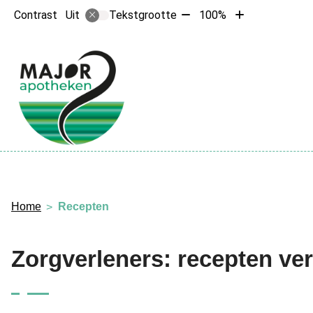
Tekst
Tekst
Contrast
Tekstgrootte
100%
Uit
verkleinen
vergroten
met
met
10%
10%
Hoofdme
Home
Recepten
Zorgverleners: recepten ve