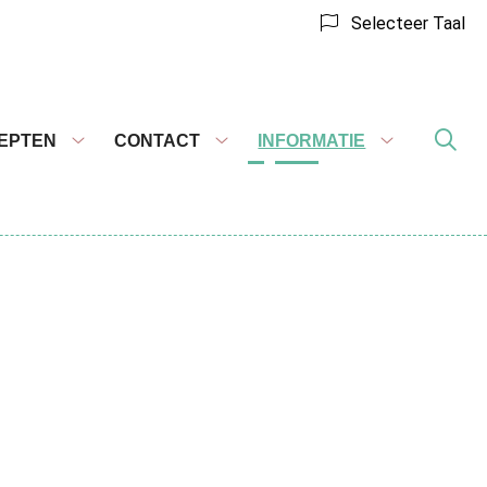
Selecteer Taal
EPTEN
CONTACT
INFORMATIE
Recepten
Contact
Informatie
submenu
submenu
submenu