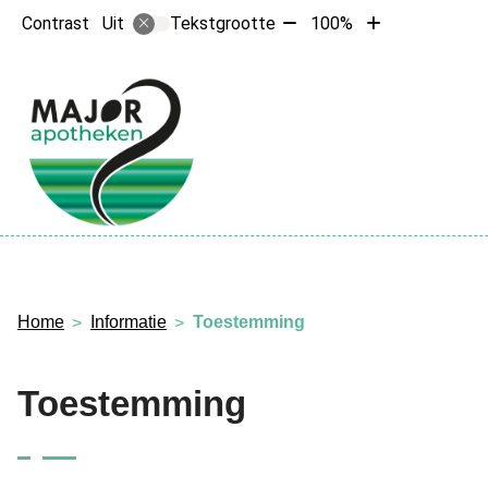
Tekst
Tekst
Contrast
Tekstgrootte
100%
Uit
verkleinen
vergroten
met
met
10%
10%
Hoofdme
Home
Informatie
Toestemming
Toestemming