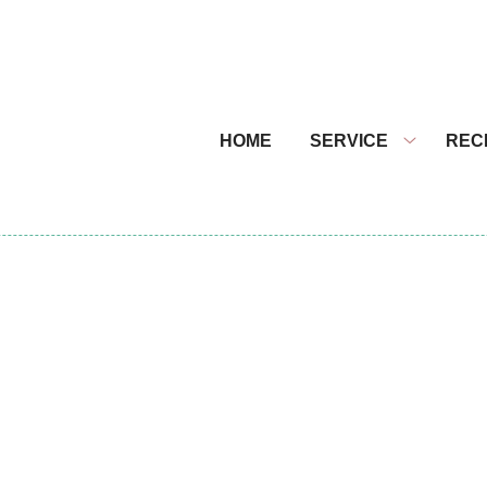
nu
HOME
SERVICE
REC
Service
submenu