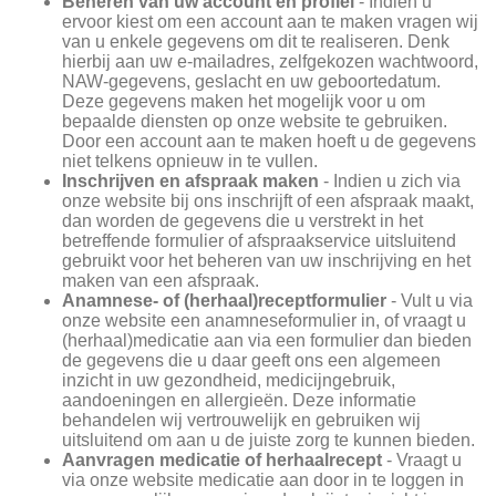
Beheren van uw account en profiel
- Indien u
ervoor kiest om een account aan te maken vragen wij
van u enkele gegevens om dit te realiseren. Denk
hierbij aan uw e-mailadres, zelfgekozen wachtwoord,
NAW-gegevens, geslacht en uw geboortedatum.
Deze gegevens maken het mogelijk voor u om
bepaalde diensten op onze website te gebruiken.
Door een account aan te maken hoeft u de gegevens
niet telkens opnieuw in te vullen.
Inschrijven en afspraak maken
- Indien u zich via
onze website bij ons inschrijft of een afspraak maakt,
dan worden de gegevens die u verstrekt in het
betreffende formulier of afspraakservice uitsluitend
gebruikt voor het beheren van uw inschrijving en het
maken van een afspraak.
Anamnese- of (herhaal)receptformulier
- Vult u via
onze website een anamneseformulier in, of vraagt u
(herhaal)medicatie aan via een formulier dan bieden
de gegevens die u daar geeft ons een algemeen
inzicht in uw gezondheid, medicijngebruik,
aandoeningen en allergieën. Deze informatie
behandelen wij vertrouwelijk en gebruiken wij
uitsluitend om aan u de juiste zorg te kunnen bieden.
Aanvragen medicatie of herhaalrecept
- Vraagt u
via onze website medicatie aan door in te loggen in