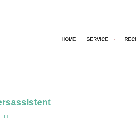
nu
HOME
SERVICE
REC
Service
submenu
rsassistent
icht