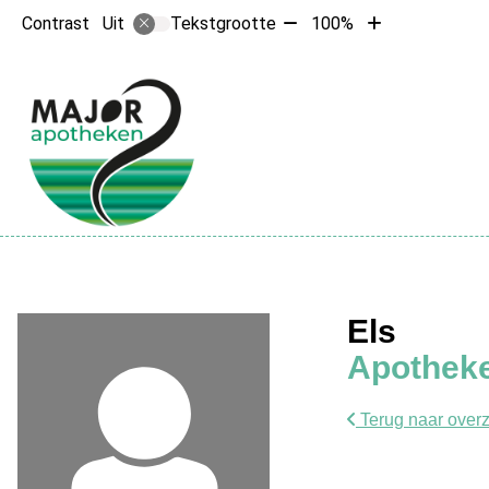
Tekst
Tekst
Contrast
Tekstgrootte
100%
Uit
verkleinen
vergroten
met
met
10%
10%
Hoofdme
Els
Apotheke
Terug naar overz