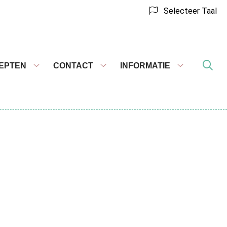
Selecteer Taal
EPTEN
CONTACT
INFORMATIE
Recepten
Contact
Informatie
submenu
submenu
submenu