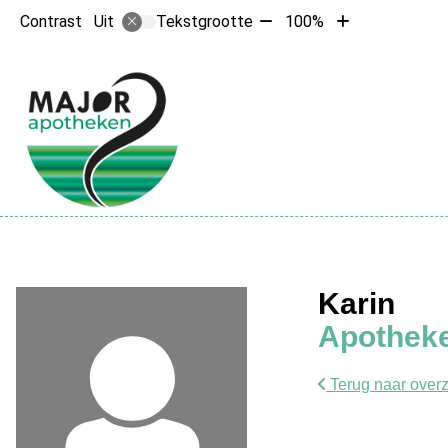
Tekst
Tekst
Contrast
Tekstgrootte
100%
Uit
verkleinen
vergroten
met
met
10%
10%
Hoofdme
Karin
Apotheke
Terug naar overz