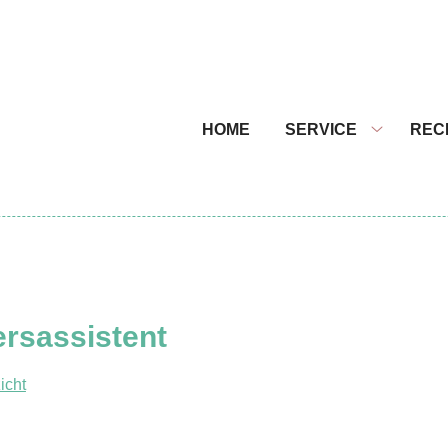
nu
HOME
SERVICE
REC
Service
submenu
rsassistent
icht