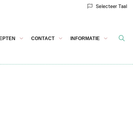
Selecteer Taal
EPTEN
CONTACT
INFORMATIE
Recepten
Contact
Informatie
submenu
submenu
submenu